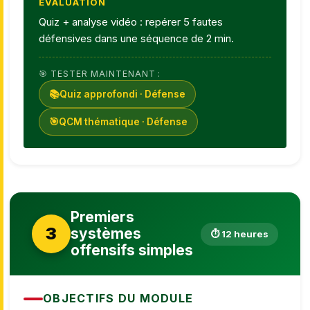
ÉVALUATION
Quiz + analyse vidéo : repérer 5 fautes
défensives dans une séquence de 2 min.
🎯 TESTER MAINTENANT :
📚
Quiz approfondi · Défense
🎯
QCM thématique · Défense
Premiers
3
systèmes
⏱ 12 heures
offensifs simples
OBJECTIFS DU MODULE