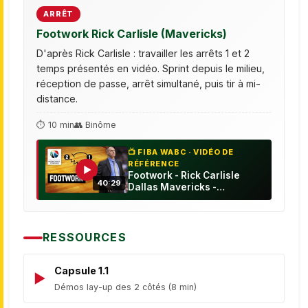
ARRÊT
Footwork Rick Carlisle (Mavericks)
D'après Rick Carlisle : travailler les arrêts 1 et 2
temps présentés en vidéo. Sprint depuis le milieu,
réception de passe, arrêt simultané, puis tir à mi-
distance.
⏱ 10 min
👥 Binôme
📺 FIBA WABC · VIDÉO DE
RÉFÉRENCE
▶
Footwork - Rick Carlisle
40:29
Dallas Mavericks -
Basketball Fundamentals
RESSOURCES
Capsule 1.1
Démos lay-up des 2 côtés (8 min)