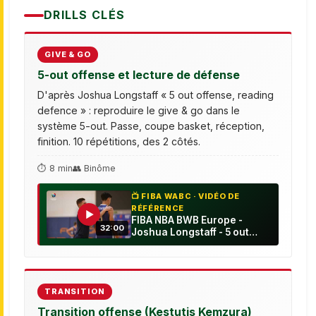
DRILLS CLÉS
GIVE & GO
5-out offense et lecture de défense
D'après Joshua Longstaff « 5 out offense, reading
defence » : reproduire le give & go dans le
système 5-out. Passe, coupe basket, réception,
finition. 10 répétitions, des 2 côtés.
⏱ 8 min
👥 Binôme
📺 FIBA WABC · VIDÉO DE
RÉFÉRENCE
▶
FIBA NBA BWB Europe -
32:00
Joshua Longstaff - 5 out
offense, reading defence
TRANSITION
Transition offense (Kestutis Kemzura)