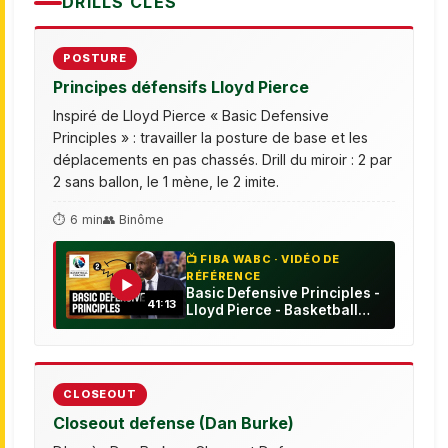
DRILLS CLÉS
POSTURE
Principes défensifs Lloyd Pierce
Inspiré de Lloyd Pierce « Basic Defensive
Principles » : travailler la posture de base et les
déplacements en pas chassés. Drill du miroir : 2 par
2 sans ballon, le 1 mène, le 2 imite.
⏱ 6 min
👥 Binôme
📺 FIBA WABC · VIDÉO DE
RÉFÉRENCE
▶
Basic Defensive Principles -
41:13
Lloyd Pierce - Basketball
Fundamentals
CLOSEOUT
Closeout defense (Dan Burke)