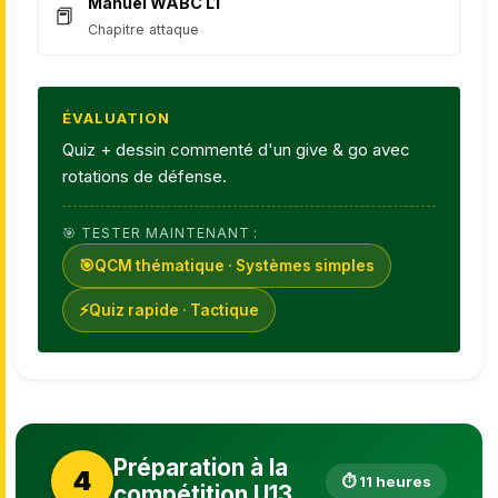
Manuel WABC L1
Chapitre attaque
ÉVALUATION
Quiz + dessin commenté d'un give & go avec
rotations de défense.
🎯 TESTER MAINTENANT :
🎯
QCM thématique · Systèmes simples
⚡
Quiz rapide · Tactique
Préparation à la
4
⏱ 11 heures
compétition U13