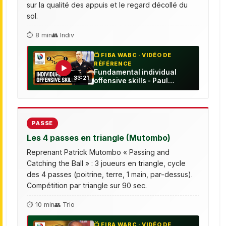
sur la qualité des appuis et le regard décollé du
sol.
⏱ 8 min
👥 Indiv
📺 FIBA WABC · VIDÉO DE
RÉFÉRENCE
▶
Fundamental individual
33:21
offensive skills - Paul
Henare - Basketball
Fundamentals
PASSE
Les 4 passes en triangle (Mutombo)
Reprenant Patrick Mutombo « Passing and
Catching the Ball » : 3 joueurs en triangle, cycle
des 4 passes (poitrine, terre, 1 main, par-dessus).
Compétition par triangle sur 90 sec.
⏱ 10 min
👥 Trio
📺 FIBA WABC · VIDÉO DE