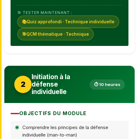
🎯 TESTER MAINTENANT :
📚
Quiz approfondi · Technique individuelle
🎯
QCM thématique · Technique
Initiation à la
2
défense
⏱ 10 heures
individuelle
OBJECTIFS DU MODULE
Comprendre les principes de la défense
individuelle (man-to-man)