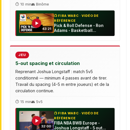
⏱ 10 min
👥 Binôme
📺 FIBA WABC · VIDÉO DE
RÉFÉRENCE
▶
Pick & Roll Defense - Ron
43:21
Adams - Basketball
Fundamentals
JEU
5-out spacing et circulation
Reprenant Joshua Longstaff : match 5v5
conditionné — minimum 4 passes avant de tirer.
Travail du spacing (4-5 m entre joueurs) et de la
circulation continue.
⏱ 15 min
👥 5v5
📺 FIBA WABC · VIDÉO DE
RÉFÉRENCE
▶
FIBA NBA BWB Europe -
32:00
Joshua Longstaff - 5 out