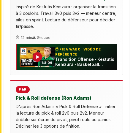
Inspiré de Kestutis Kemzura : organiser la transition
à 3 couloirs. Travail 3v0 puis 3v2 — meneur centre,
ailes en sprint. Lecture du défenseur pour décider
tir/passe.
⏱ 12 min
👥 Groupe
📺 FIBA WABC · VIDÉO DE
RÉFÉRENCE
▶
Transition Offense - Kestutis
68:06
Kemzura - Basketball
Fundamentals
P&R
Pick & Roll defense (Ron Adams)
D'après Ron Adams « Pick & Roll Defense » : initier
la lecture du pick & roll 2v0 puis 2v2. Meneur
dribble sur écran du pivot, pivot roule au panier.
Décliner les 3 options de finition.