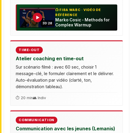
📺 FIBA WABC · VIDÉO DE
RÉFÉRENCE
▶
Marko Cosic - Methods for
33:28
Complex Warmup
TIME-OUT
Atelier coaching en time-out
Sur scénario filmé : avec 60 sec, choisir 1
message-clé, le formuler clairement et le délivrer.
Auto-évaluation par vidéo (clarté, ton,
démonstration tableau).
⏱ 20 min
👥 Indiv
COMMUNICATION
Communication avec les jeunes (Lemanis)