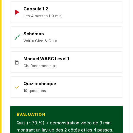
Capsule 1.2
Les 4 passes (10 min)
Schémas
Voir « Give & Go »
Manuel WABC Level 1
Ch. fondamentaux
Quiz technique
10 questions
ÉVALUATION
Quiz (≥ 70 %) + démonstration vidéo de 3 min
montrant un lay-up des 2 côtés et les 4 passes.