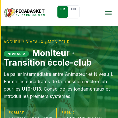
FR
EN
FECABASKET
E-LEARNING DTN
ACCUEIL
/
NIVEAUX
/ MONITEUR
Moniteur ·
NIVEAU 2
Transition école-club
Le palier intermédiaire entre Animateur et Niveau 1.
Forme les encadrants de la transition école-club
pour les
U10-U13
. Consolide les fondamentaux et
introduit les premiers systèmes.
FORMAT
PUBLIC