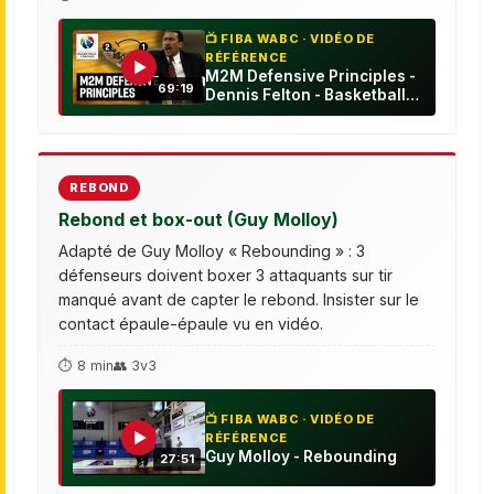
📺 FIBA WABC · VIDÉO DE
RÉFÉRENCE
▶
M2M Defensive Principles -
69:19
Dennis Felton - Basketball
Fundamentals
REBOND
Rebond et box-out (Guy Molloy)
Adapté de Guy Molloy « Rebounding » : 3
défenseurs doivent boxer 3 attaquants sur tir
manqué avant de capter le rebond. Insister sur le
contact épaule-épaule vu en vidéo.
⏱ 8 min
👥 3v3
📺 FIBA WABC · VIDÉO DE
▶
RÉFÉRENCE
Guy Molloy - Rebounding
27:51