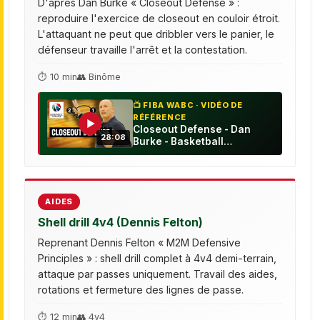
D'après Dan Burke « Closeout Defense » :
reproduire l'exercice de closeout en couloir étroit.
L'attaquant ne peut que dribbler vers le panier, le
défenseur travaille l'arrêt et la contestation.
⏱ 10 min
👥 Binôme
📺 FIBA WABC · VIDÉO DE
RÉFÉRENCE
▶
Closeout Defense - Dan
28:08
Burke - Basketball
Fundamentals
AIDES
Shell drill 4v4 (Dennis Felton)
Reprenant Dennis Felton « M2M Defensive
Principles » : shell drill complet à 4v4 demi-terrain,
attaque par passes uniquement. Travail des aides,
rotations et fermeture des lignes de passe.
⏱ 12 min
👥 4v4