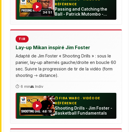
RÉFÉRENCE
▶
Passing and Catching the
34:51
Ball - Patrick Mutombo -
Basketball Fundamentals
TIR
Lay-up Mikan inspiré Jim Foster
Adapté de Jim Foster « Shooting Drills » : sous le
panier, lay-up alternés gauche/droite en boucle 60
sec. Suivre la progression de tir de la vidéo (form
shooting → distance).
⏱ 6 min
👥 Indiv
📺 FIBA WABC · VIDÉO DE
RÉFÉRENCE
▶
Shooting Drills - Jim Foster -
48:19
Basketball Fundamentals